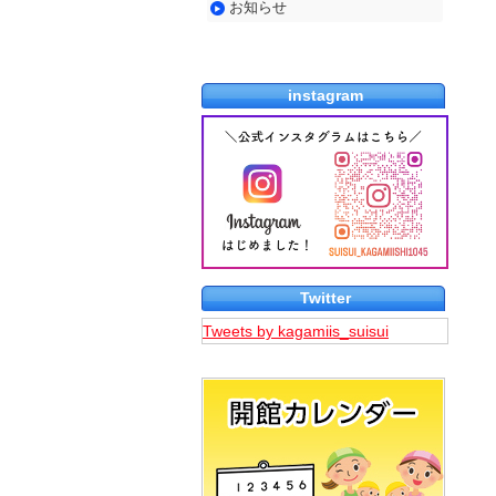
お知らせ
知
ら
せ
instagram
Twitter
Tweets by kagamiis_suisui