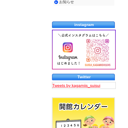
お知らせ
知
ら
せ
instagram
Twitter
Tweets by kagamiis_suisui