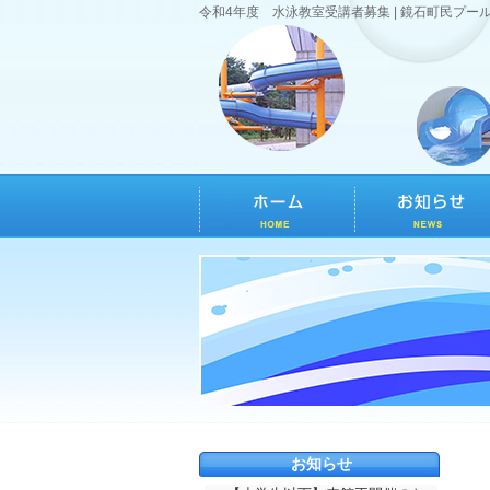
令和4年度 水泳教室受講者募集 | 鏡石町民プー
お知らせ