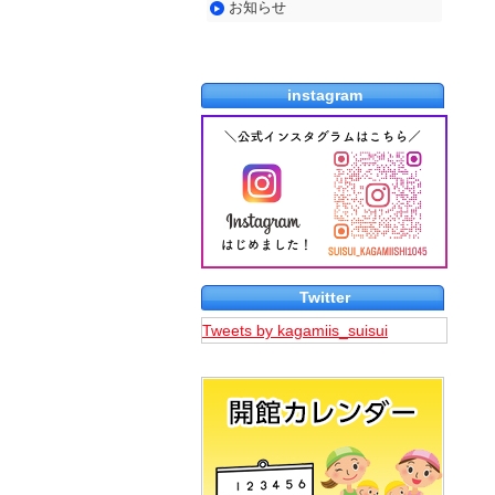
お知らせ
知
ら
せ
instagram
Twitter
Tweets by kagamiis_suisui