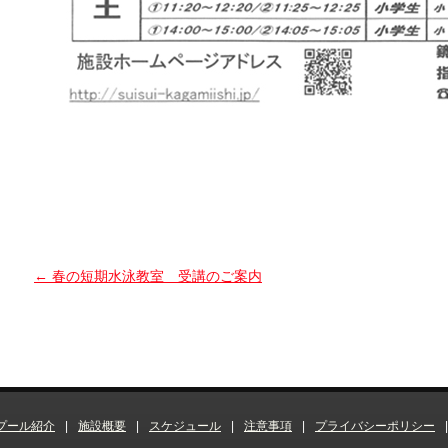
←
春の短期水泳教室 受講のご案内
プール紹介
|
施設概要
|
スケジュール
|
注意事項
|
プライバシーポリシー
|